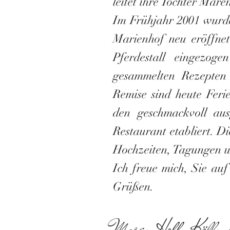
leitet ihre
Tochter Maren
Im Frühjahr 2001 wurde
Marienhof neu eröffnet
Pferdestall eingezog
gesammelten Rezepten 
Remise sind heute Feri
den geschmackvoll au
Restaurant etabliert. Di
Hochzeiten, Tagungen un
Ich freue mich, Sie au
Grüßen.
Maren Hoff-Kölln 