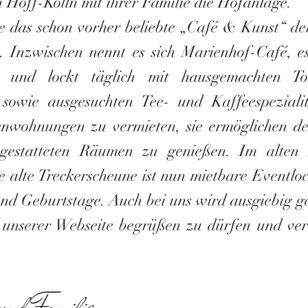
 Hoff-Kölln mit ihrer Familie die Hofanlage.
 das schon vorher beliebte
„Café & Kunst“ de
. Inzwischen nennt es sich Marienhof-Café, es
en und lockt täglich mit hausgemachten T
sowie ausgesuchten Tee- und Kaffeespeziali
enwohnungen zu vermieten, sie ermöglichen de
sgestatteten Räumen zu genießen.
Im alten 
e alte Treckerscheune ist nun mietbare Eventloc
d Geburtstage. Auch bei uns wird ausgiebig ge
f unserer Webseite begrüßen zu dürfen und ver
und Familie